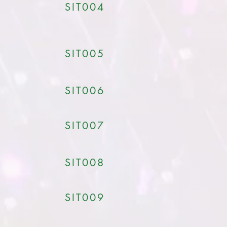
SIT004
SIT005
SIT006
SIT007
SIT008
SIT009