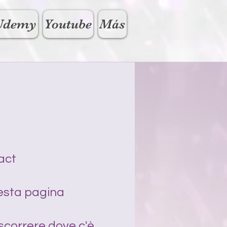
Udemy
Youtube
Más
act
uesta pagina
scorrere dove c'è