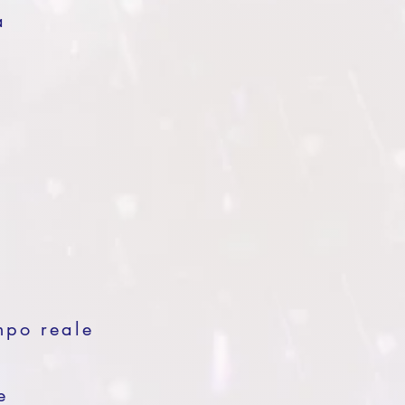
a
mpo reale
e