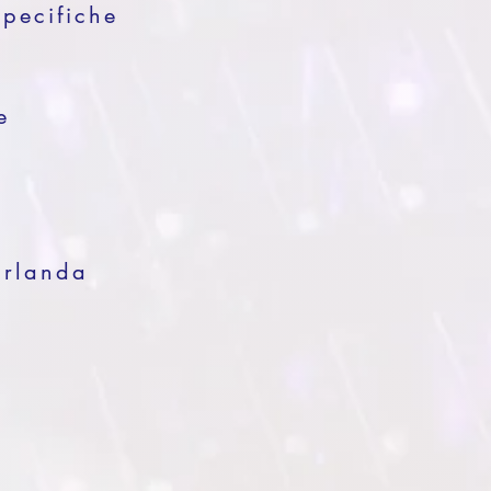
Specifiche
e
irlanda