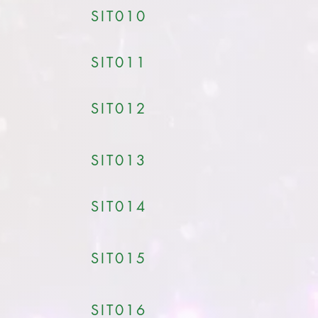
SIT010
SIT011
SIT012
SIT013
SIT014
SIT015
SIT016