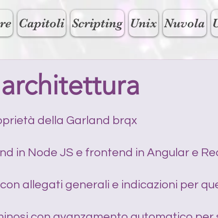
re
Capitoli
Scripting
Unix
Nuvola
i architettura
roprietà della Garland brqx
d in Node JS e frontend in Angular e Re
i con allegati generali e indicazioni per q
luminosi con avanzamento automatico per 