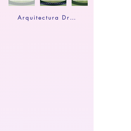
Arquitectura Drupal - Current Site - Remember ( 2006 - 2020 )