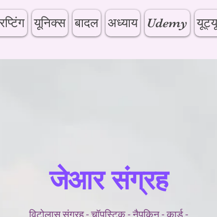
िप्टिंग
यूनिक्स
बादल
अध्याय
Udemy
यूट्य
जेआर संग्रह
विटोलास संग्रह - चॉपस्टिक - नैपकिन - कार्ड -