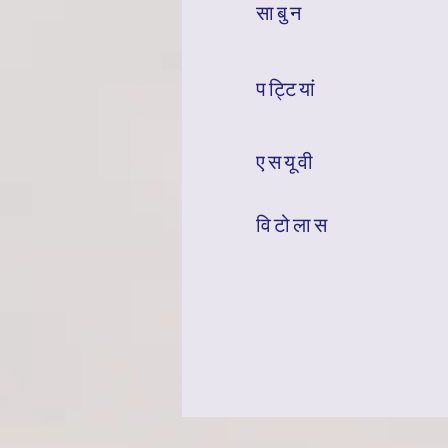
साबुन
पट्टियां
एसयूवी
विटोलास