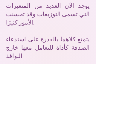
يوجد الآن العديد من المتغيرات
التي تسمى التوزيعات وقد تحسنت
الأمور كثيرًا.
يتمتع كلاهما بالقدرة على استدعاء
الصدفة كأداة للتعامل معها خارج
النوافذ.
تعلم القيادة واستمتع بالصدفة
برمجة يونكس إلى الأبد !!!
البرمجة النصية Unix لـ Cloud Anylang EN
دورة Udemy - البرمجة النصية لنظام Unix للسحابة