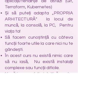
aplicații/tendințe de astăzi (Git,
Terraform, Kubernetes)
Și să puteți adapta „PROPRIA
ARHITECTURĂ” la locul de
muncă, la consolă, la PC, Pentru
viața ta!
Să facem cunoștință cu câteva
funcții foarte utile la care nici nu te
gândești.
În acest curs nu există nimic care
să nu iasă, Nu există instalații
complexe sau funcții dificile.
Urmărim o evoluție intuitivă pentru
ca totul să funcționeze și totul să-
ți iasă bine.
Într-adevăr, la fel ca în „The
Matrix”, Vreau să vă arăt cum văd
Unix