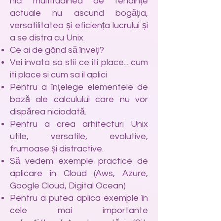
nici multitudinea de tendințe
actuale nu ascund bogăția,
versatilitatea și eficiența lucrului și
a se distra cu Unix.
Ce ai de gând să înveți?
Vei invata sa stii ce iti place... cum
iti place si cum sa il aplici
Pentru a înțelege elementele de
bază ale calculului care nu vor
dispărea niciodată.
Pentru a crea arhitecturi Unix
utile, versatile, evolutive,
frumoase și distractive.
Să vedem exemple practice de
aplicare în Cloud (Aws, Azure,
Google Cloud, Digital Ocean)
Pentru a putea aplica exemple în
cele mai importante