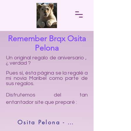
Remember Brqx Osita
Pelona
Un original regalo de aniversario ,
¿ verdad ?
Pues sí, ésta página se la regalé a
mi novia Maribel como parte de
sus regalos.
Disfrutemos del tan
entantador
site que preparé :
Osita Pelona - Brqx Inicial Site - Remember (2010-2020)