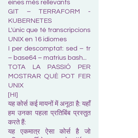
eines més rellevants
GIT – TERRAFORM -
KUBERNETES
L'únic que té transcripcions
UNIX en 16 idiomes
I per descomptat: sed – tr
– base64 – matrius bash...
TOTA LA PASSIÓ PER
MOSTRAR QUÈ POT FER
UNIX
[HI]
यह कोर्स कई मायनों में अनूठा है: यहाँ
हम उनका पहला प्रतिबिंब प्रस्तुत
करते हैं:
यह एकमात्र ऐसा कोर्स है जो