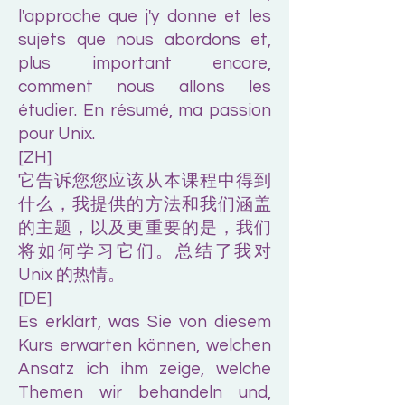
l'approche que j'y donne et les
sujets que nous abordons et,
plus important encore,
comment nous allons les
étudier. En résumé, ma passion
pour Unix.
[ZH]
它告诉您您应该从本课程中得到
什么，我提供的方法和我们涵盖
的主题，以及更重要的是，我们
将如何学习它们。总结了我对
Unix 的热情。
[DE]
Es erklärt, was Sie von diesem
Kurs erwarten können, welchen
Ansatz ich ihm zeige, welche
Themen wir behandeln und,