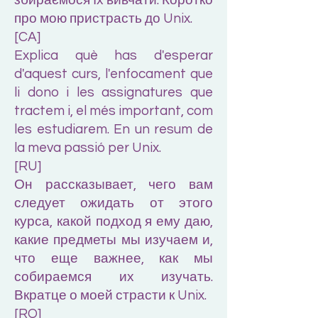
збираємося їх вивчати. Коротко
про мою пристрасть до Unix.
[CA]
Explica què has d'esperar
d'aquest curs, l'enfocament que
li dono i les assignatures que
tractem i, el més important, com
les estudiarem. En un resum de
la meva passió per Unix.
[RU]
Он рассказывает, чего вам
следует ожидать от этого
курса, какой подход я ему даю,
какие предметы мы изучаем и,
что еще важнее, как мы
собираемся их изучать.
Вкратце о моей страсти к Unix.
[RO]