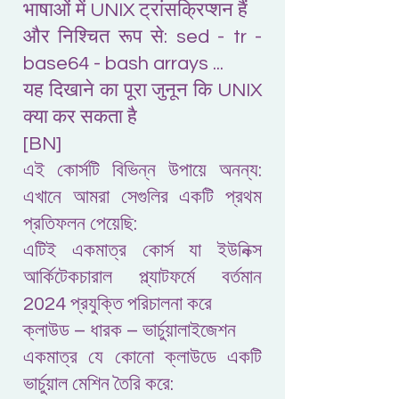
भाषाओं में UNIX ट्रांसक्रिप्शन हैं
और निश्चित रूप से: sed - tr -
base64 - bash arrays ...
यह दिखाने का पूरा जुनून कि UNIX
क्या कर सकता है
[BN]
এই কোর্সটি বিভিন্ন উপায়ে অনন্য:
এখানে আমরা সেগুলির একটি প্রথম
প্রতিফলন পেয়েছি:
এটিই একমাত্র কোর্স যা ইউনিক্স
আর্কিটেকচারাল প্ল্যাটফর্মে বর্তমান
2024 প্রযুক্তি পরিচালনা করে
ক্লাউড – ধারক – ভার্চুয়ালাইজেশন
একমাত্র যে কোনো ক্লাউডে একটি
ভার্চুয়াল মেশিন তৈরি করে: