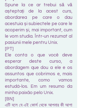
Spune la ce ar trebui să vă
așteptați de la acest curs,
abordarea pe care o dau
acestuia și subiectele pe care le
acoperim și, mai important, cum
le vom studia. Într-un rezumat al
pasiunii mele pentru Unix.
[PT]
Ele conta o que você deve
esperar deste curso, a
abordagem que dou a ele e os
assuntos que cobrimos e, mais
importante, como vamos
estudá-los. Em um resumo da
minha paixão pelo Unix.
[BN]
এটি বলে যে এই কোর্স থেকে আপনার কী আশা