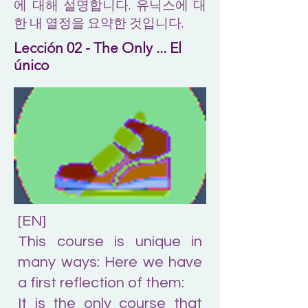
에 대해 설명합니다. 유닉스에 대
한 내 열정을 요약한 것입니다.
Lección 02 - The Only ... El
único
[EN]
This course is unique in
many ways: Here we have
a first reflection of them:
It is the only course that