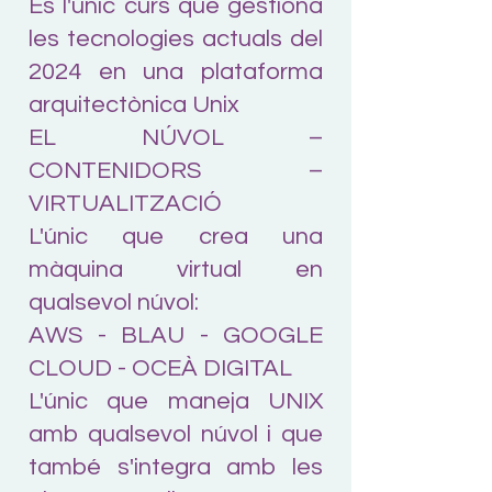
És l'únic curs que gestiona
les tecnologies actuals del
2024 en una plataforma
arquitectònica Unix
EL NÚVOL –
CONTENIDORS –
VIRTUALITZACIÓ
L'únic que crea una
màquina virtual en
qualsevol núvol:
AWS - BLAU - GOOGLE
CLOUD - OCEÀ DIGITAL
L'únic que maneja UNIX
amb qualsevol núvol i que
també s'integra amb les