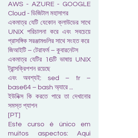
AWS - AZURE - GOOGLE
Cloud - ডিজিটাল মহাসাগর
একমাত্র যেটি যেকোন ক্লাউডের সাথে
UNIX পরিচালনা করে এবং সবচেয়ে
প্রাসঙ্গিক সরঞ্জামগুলির সাথে সংহত করে
জিআইটি – টেরাফর্ম – কুবারনেটস
একমাত্র যেটির 16টি ভাষায় UNIX
ট্রান্সক্রিপশন রয়েছে
এবং অবশ্যই: sed – tr –
base64 – bash অ্যারে ...
ইউনিক্স কি করতে পারে তা দেখানোর
সমস্ত প্যাশন
[PT]
Este curso é único em
muitos aspectos: Aqui