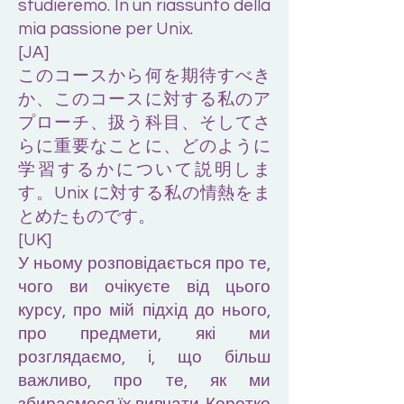
studieremo. In un riassunto della
mia passione per Unix.
[JA]
このコースから何を期待すべき
か、このコースに対する私のア
プローチ、扱う科目、そしてさ
らに重要なことに、どのように
学習するかについて説明しま
す。Unix に対する私の情熱をま
とめたものです。
[UK]
У ньому розповідається про те,
чого ви очікуєте від цього
курсу, про мій підхід до нього,
про предмети, які ми
розглядаємо, і, що більш
важливо, про те, як ми