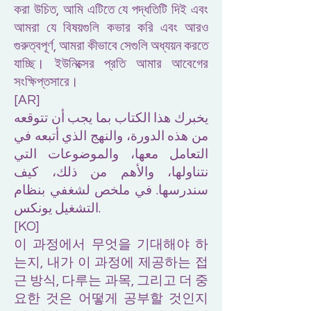
করা উচিত, আমি এটিতে যে পদ্ধতিটি দিই এবং
আমরা যে বিষয়গুলি কভার করি এবং আরও
গুরুত্বপূর্ণ, আমরা কীভাবে সেগুলি অধ্যয়ন করতে
যাচ্ছি। ইউনিক্সের প্রতি আমার আবেগের
সংক্ষিপ্তসারে।
[AR]
يخبرك هذا الكتاب بما يجب أن تتوقعه
من هذه الدورة، والنهج الذي أتبعه في
التعامل معها، والموضوعات التي
نتناولها، والأهم من ذلك، كيف
سندرسها. في ملخص لشغفي بنظام
التشغيل يونكس.
[KO]
이 과정에서 무엇을 기대해야 하
는지, 내가 이 과정에 제공하는 접
근 방식, 다루는 과목, 그리고 더 중
요한 것은 어떻게 공부할 것인지