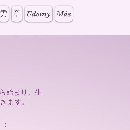
雲
章
Udemy
Más
ら始まり、生
続きます。
 :