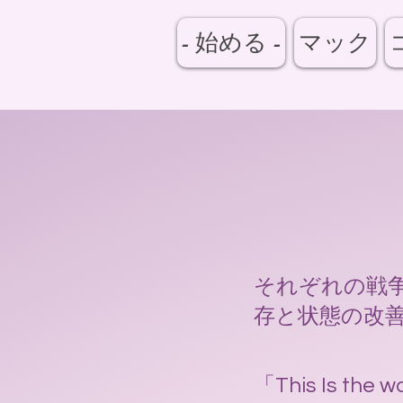
- 始める -
マック
それぞれの戦
存と状態の改
「This Is 