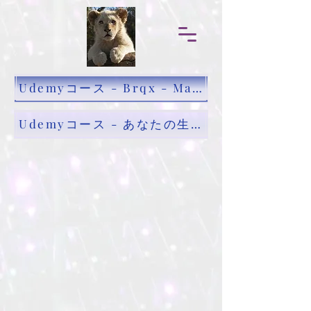
Udemyコース - Brqx - Mac あなたのためのすべて
Udemyコース - あなたの生活に最適なMacツール by Brqx