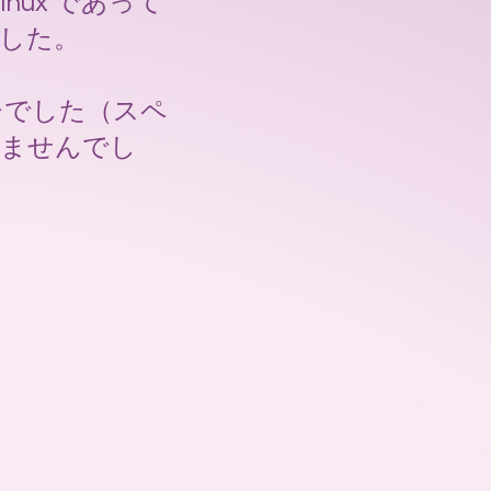
inux であって
ました。
チでした（スペ
りませんでし