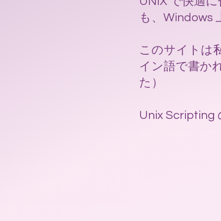
UNIX で快適に
も、Window
このサイトは
イン語で書か
た）
Unix Scri