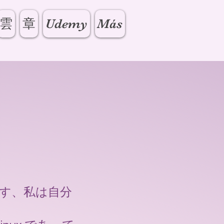
雲
章
Udemy
Más
す、私は自分