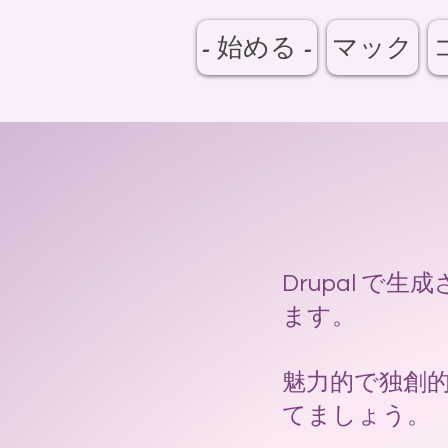
- 始める -
マック
Drupal 
ます。
魅力的で独創
てましょう。