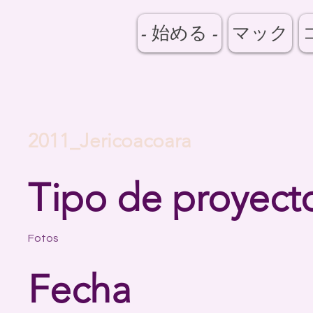
- 始める -
マック
2011_Jericoacoara
Tipo de proyect
Fotos
Fecha