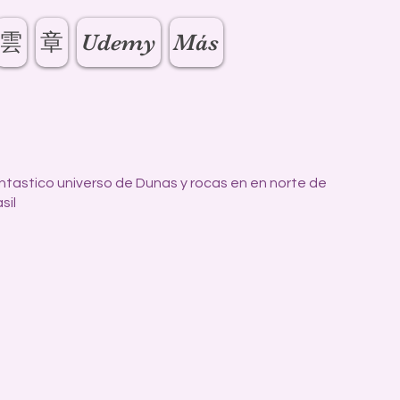
雲
章
Udemy
Más
ntastico universo de Dunas y rocas en en norte de
sil