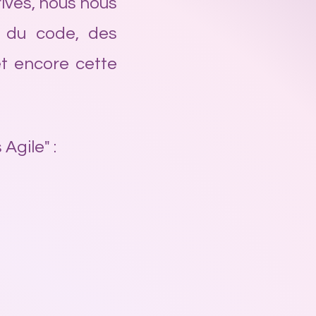
ivés, nous nous
e du code, des
et encore cette
Agile" :